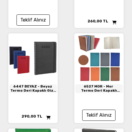
Teklif Alınız
260,00
TL
6447 BEYAZ
- Beyaz
6527 MOR
- Mor
Termo Deri Kapaklı Gizli
Termo Deri Kapaklı
Spiralli Ajanda
Ajanda (16 x 24 cm)
Teklif Alınız
290,00
TL