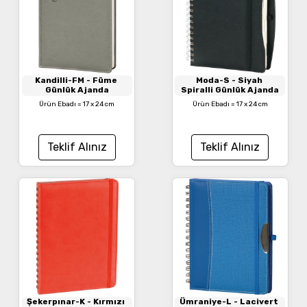
Kandilli-FM
- Füme
Moda-S
- Siyah
Günlük Ajanda
Spiralli Günlük Ajanda
Ürün Ebadı = 17 x 24 cm
Ürün Ebadı = 17 x 24 cm
Teklif Alınız
Teklif Alınız
Şekerpınar-K
- Kırmızı
Ümraniye-L
- Lacivert