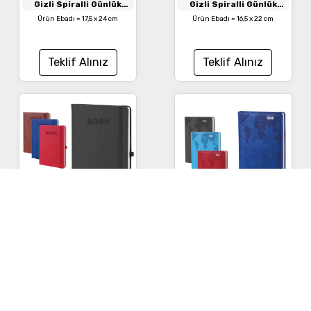
Gizli Spiralli Günlük
Gizli Spiralli Günlük
Ajanda
Ajanda
Ürün Ebadı = 17,5 x 24 cm
Ürün Ebadı = 16,5 x 22 cm
Teklif Alınız
Teklif Alınız
6440 SAKS MAVİ
- Saks
6476 TURKUAZ
-
Mavi
Turkuaz
Termo Deri Kapaklı
Termo Deri Kapaklı
Ajanda
Ajanda
Teklif Alınız
Teklif Alınız