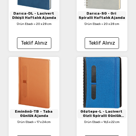
Darıca-DL
- Lacivert
Darıca-SG
- Gri
Dikişli Haftalık Ajanda
Spiralli Haftalık Ajanda
Ürün Ebadı = 20 x 28 cm
Ürün Ebadı = 20 x 28 cm
Teklif Alınız
Teklif Alınız
Eminönü-TB
- Taba
Göztepe-L
- Lacivert
Günlük Ajanda
Gizli Spiralli Günlük
Ajanda
Ürün Ebadı = 17 x 24 cm
Ürün Ebadı = 16,5 x 22 cm