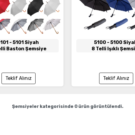
5101
- 5101 Siyah
5100
- 5100 Siy
elli Baston Şemsiye
8 Telli Işıklı Şems
Teklif Alınız
Teklif Alınız
Şemsiyeler
kategorisinde
0
ürün görüntülendi.