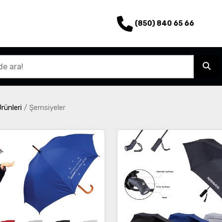
(850) 840 65 66
rünleri
/
Şemsiyeler