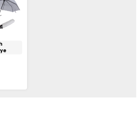
ah
iye