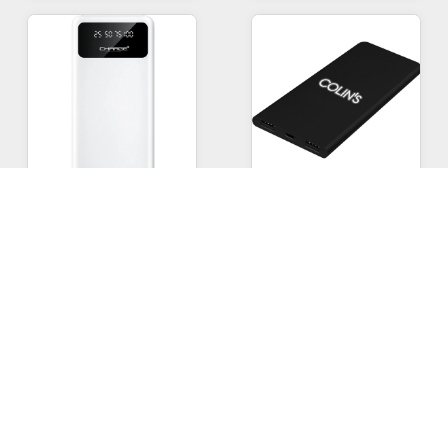
PWB-900-B
- Beyaz
PWB-905
- PWB-905
Powerbank
Powerbank
Ürün Ebadı = 10.000 mAh
Ürün Ebadı = 5.000 mAh
640,00
TL
550,00
TL