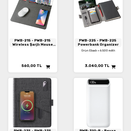
PWB-215
- PWB-215
PWB-225
- PWB-225
Wireless Şarjlı Mouse
Powerbank Organizer
Pad
Ürün Ebadı = 6.500 mAh
560,00
TL
3.040,00
TL
PWB-235
- PWB-235
PWB-310-B
- Beyaz