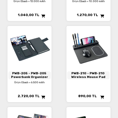
Ürün Ebadı = 13.000 mAh
Ürün Ebadı = 10.000 mAh
1.040,00
TL
1.270,00
TL
PWB-205
- PWB-205
PWB-210
- PWB-210
Powerbank Organizer
Wireless Mouse Pad
Ürün Ebadı = 6.500 mAh
2.720,00
TL
890,00
TL