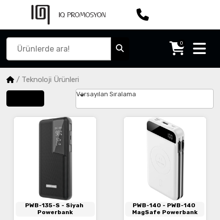
0
/
Teknoloji Ürünleri
Varsayılan Sıralama
Filtrele
PWB-135-S
- Siyah
PWB-140
- PWB-140
Powerbank
MagSafe Powerbank