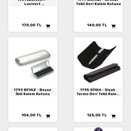
Lacivert
Tekli Deri Kalem Kutusu
2’li Kalem Kutusu
170,00
TL
140,00
TL
1793 BEYAZ
- Beyaz
1795 SİYAH
- Siyah
İkili Kalem Kutusu
Termo Deri Tekli Kalem
Kutusu
104,00
TL
125,00
TL