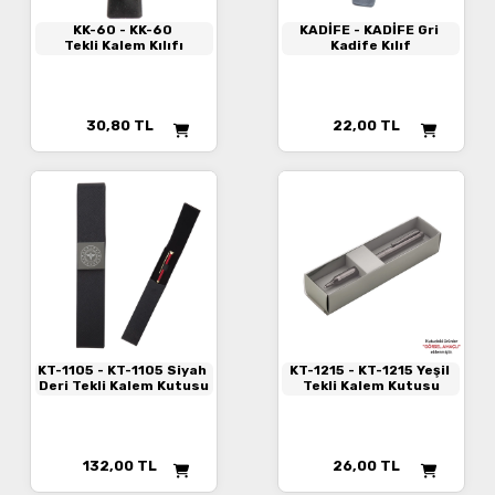
KK-60
- KK-60
KADİFE
- KADİFE Gri
Tekli Kalem Kılıfı
Kadife Kılıf
30,80
TL
22,00
TL
KT-1105
- KT-1105 Siyah
KT-1215
- KT-1215 Yeşil
Deri Tekli Kalem Kutusu
Tekli Kalem Kutusu
132,00
TL
26,00
TL