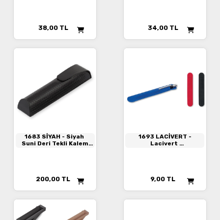
38,00
TL
34,00
TL
1683 SİYAH
- Siyah
1693 LACİVERT
-
Suni Deri Tekli Kalem
Lacivert
Kutusu
Kadife Kalem Kılıfı
200,00
TL
9,00
TL