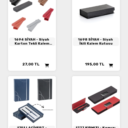
1694 SİYAH
- Siyah
1698 SİYAH
- Siyah
Karton Tekli Kalem
İkili Kalem Kutusu
Kutusu
27,00
TL
195,00
TL
1751 LACİVERT
-
1777 KIRMIZI
- Kırmızı