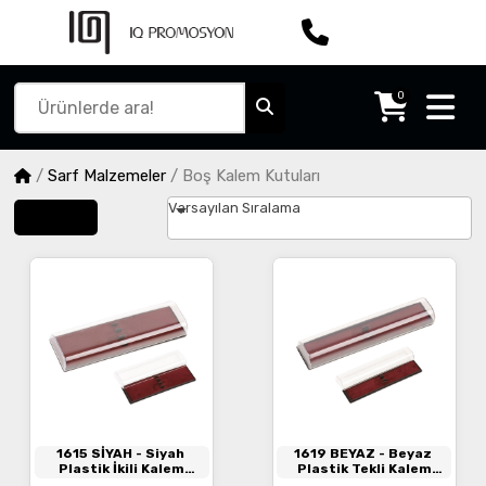
0
/
Sarf Malzemeler
/
Boş Kalem Kutuları
Varsayılan Sıralama
Filtrele
1615 SİYAH
- Siyah
1619 BEYAZ
- Beyaz
Plastik İkili Kalem
Plastik Tekli Kalem
Kutusu
Kutusu