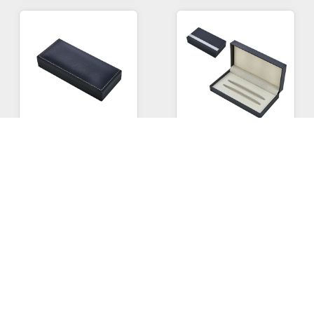
KT-1218
- KT-1218 Silver
KT-1600
- KT-1600 Siyah
Tekli Kalem Kutusu
Çiftli Kalem Kutusu
230,00
TL
96,00
TL