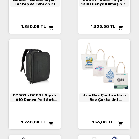
Laptop ve Evrak Sırt
1900 Denye Kumaş Sırt
Çantası
Çantası
1.350,00
TL
1.320,00
TL
DC002
- DC002 Siyah
Ham Bez Çanta
- Ham
610 Denye Poli Sırt
Bez Çanta Uni
Çantası
HAM BEZ ÇANTA
1.760,00
TL
136,00
TL