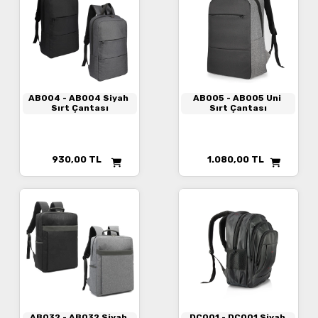
AB004
- AB004 Siyah
AB005
- AB005 Uni
Sırt Çantası
Sırt Çantası
930,00
TL
1.080,00
TL
AB032
- AB032 Siyah
DC001
- DC001 Siyah