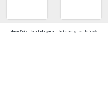
152,00
TL
118,00
TL
Masa Takvimleri
kategorisinde
2
ürün görüntülendi.