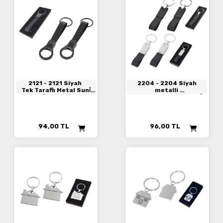
2121
- 2121 Siyah
2204
- 2204 Siyah
Tek Taraflı Metal Suni̇
metalli
Deri̇ Anahtarlık
Tek Taraflı Metal Suni̇
Deri̇ Anahtarlık
94,00
TL
96,00
TL