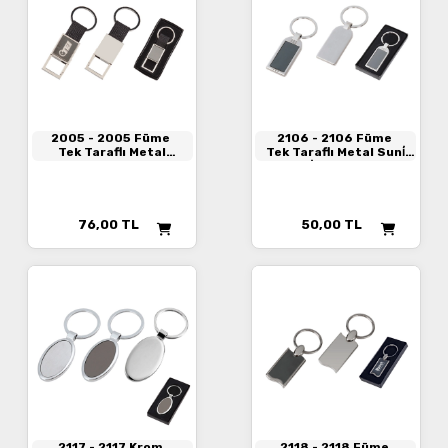
2005
- 2005 Füme
2106
- 2106 Füme
Tek Taraflı Metal
Tek Taraflı Metal Suni̇
Anahtarlık
Deri̇ Anahtarlık
76,00
TL
50,00
TL
2117
- 2117 Krom
2118
- 2118 Füme