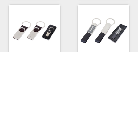
222
- 222 Krom-Siyah
2223
- 2223 Krom-Siyah
Tek Taraflı Metal Suni̇
Tek Taraflı Metal Suni̇
Deri̇ Anahtarlık
Deri̇ Anahtarlık
48,00
TL
90,00
TL