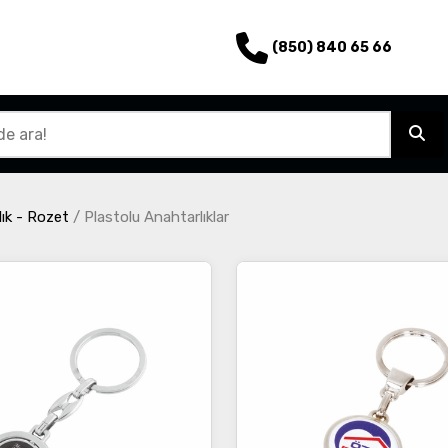
(850) 840 65 66
ık - Rozet
/
Plastolu Anahtarlıklar