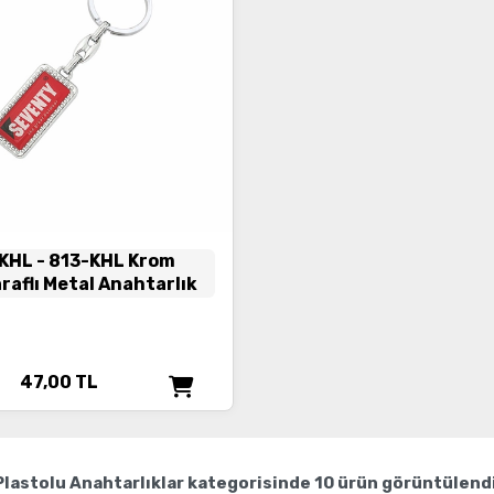
-KHL
- 813-KHL Krom
araflı Metal Anahtarlık
47,00
TL
Plastolu Anahtarlıklar
kategorisinde
10
ürün görüntülendi