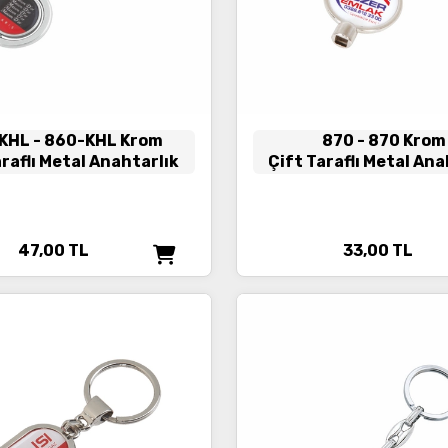
KHL
- 860-KHL Krom
870
- 870 Krom
araflı Metal Anahtarlık
Çift Taraflı Metal Ana
47,00
TL
33,00
TL