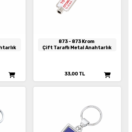
873
- 873 Krom
htarlık
Çift Taraflı Metal Anahtarlık
33,00
TL