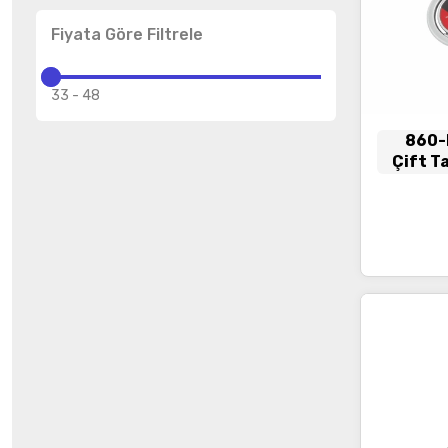
Fiyata Göre Filtrele
33
-
48
860-
Çift T