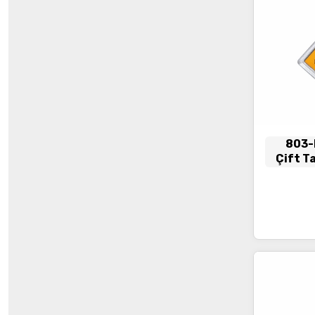
803-
Çift T