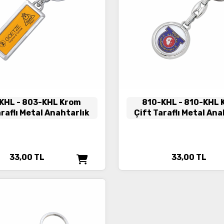
KHL
- 803-KHL Krom
810-KHL
- 810-KHL
araflı Metal Anahtarlık
Çift Taraflı Metal Ana
33,00
TL
33,00
TL