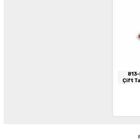
813
Çift T