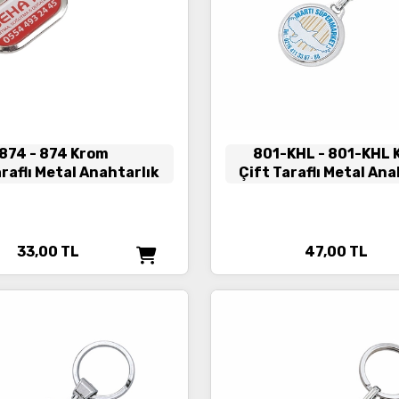
874
- 874 Krom
801-KHL
- 801-KHL
araflı Metal Anahtarlık
Çift Taraflı Metal Ana
33,00
TL
47,00
TL