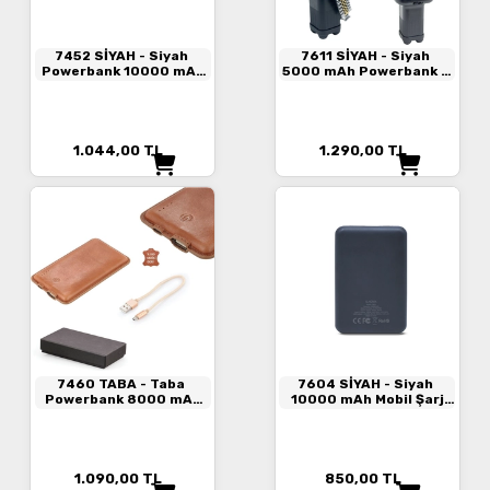
7452 SİYAH
- Siyah
7611 SİYAH
- Siyah
Powerbank 10000 mAh
5000 mAh Powerbank &
Mobil Şarj Cihazı
Masaj Aleti
1.044,00
TL
1.290,00
TL
7460 TABA
- Taba
7604 SİYAH
- Siyah
Powerbank 8000 mAh
10000 mAh Mobil Şarj
Mobil Şarj Cihazı
Cihazı
1.090,00
TL
850,00
TL