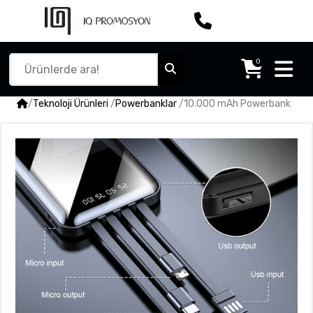
0
/
Teknoloji Ürünleri
/
Powerbanklar
/
10.000 mAh Powerbank