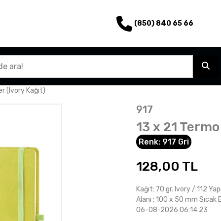
(850) 840 65 66
r (Ivory Kağıt)
917
13 x 21 Termo 
Renk:
917 Gri
128,00
TL
Kağıt: 70 gr. Ivory / 112 Ya
Alanı : 100 x 50 mm Sıcak 
06-08-2026 06:14:23