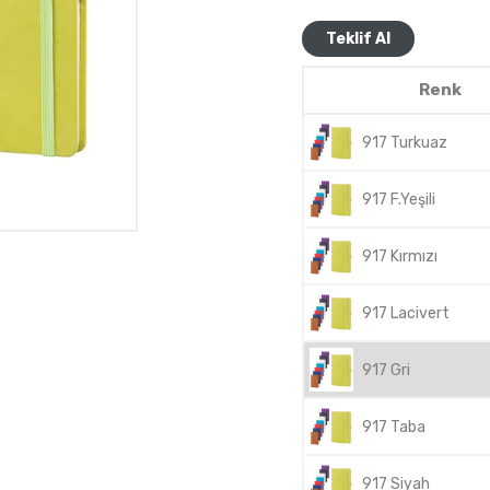
Teklif Al
Renk
917 Turkuaz
917 F.Yeşili
917 Kırmızı
917 Lacivert
917 Gri
917 Taba
917 Siyah