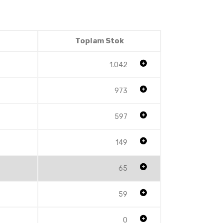
Toplam Stok
1.042
973
597
149
65
59
0