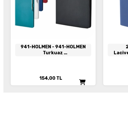
941-HOLMEN
- 941-HOLMEN
Turkuaz
Laciv
15 x 21 Termo Deri̇ Defter
(Holmen Ki̇tap Kağıdı)
154,00
TL