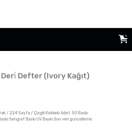
0
Deri̇ Defter (Ivory Kağıt)
prak / 224 Sayfa / Çizgili Kolideki Adet: 50 Baskı
Baskı Serigraf Baskı UV Baskı Son veri güncelleme: