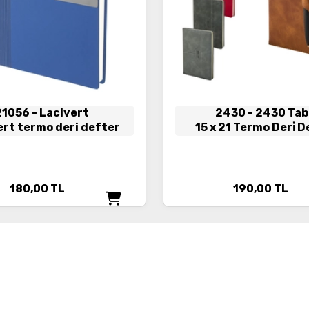
21056
- Lacivert
2430
- 2430 Ta
ert termo deri defter
15 x 21 Termo Deri̇ 
180,00
TL
190,00
TL