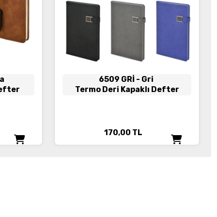
ba
6509 GRİ
- Gri
Defter
Termo Deri Kapaklı Defter
170,00
TL