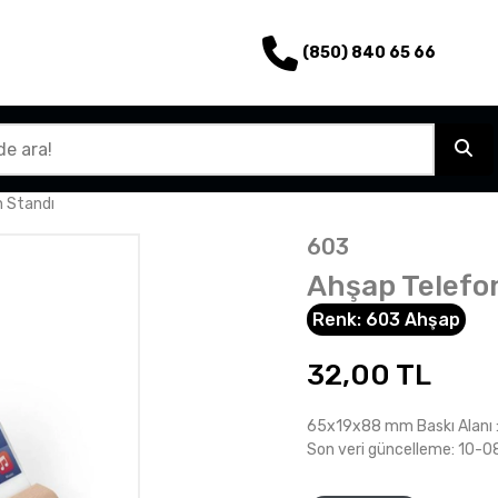
(850) 840 65 66
n Standı
603
Ahşap Telefo
Renk:
603 Ahşap
32,00
TL
65x19x88 mm Baskı Alanı :
Son veri güncelleme: 10-