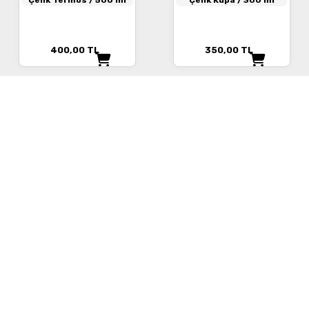
Çelik Termos / 500 ml
Çelik Kupa / 300 ml
400,00
TL
350,00
TL