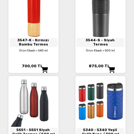
3547-K
- Kırmızı
3544-S
- Siyah
Bambu Termos
Termos
Ürün Ebadı = 540 ml
Ürün Ebadı = 500 ml
700,00
TL
875,00
TL
5551
- 5551 Siyah
5340
- 5340 Yeşil