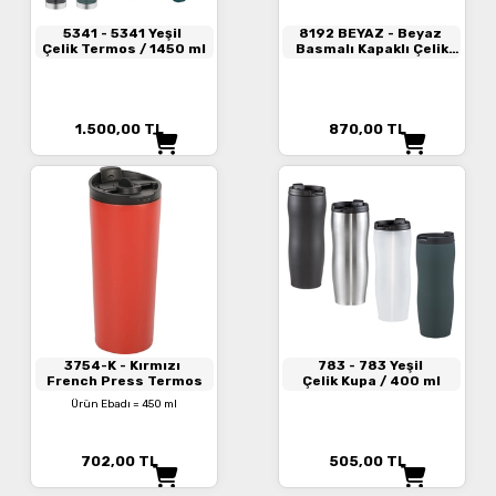
5341
- 5341 Yeşil
8192 BEYAZ
- Beyaz
Çelik Termos / 1450 ml
Basmalı Kapaklı Çelik
Termos 800 ml
1.500,00
TL
870,00
TL
3754-K
- Kırmızı
783
- 783 Yeşil
French Press Termos
Çelik Kupa / 400 ml
Ürün Ebadı = 450 ml
702,00
TL
505,00
TL