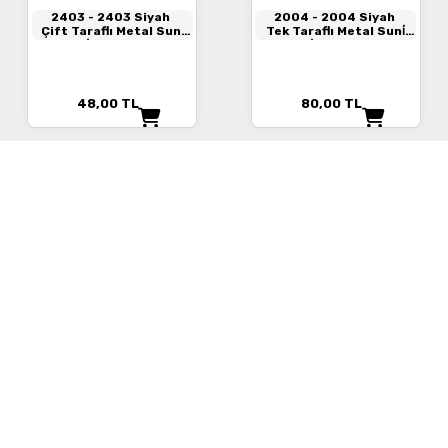
2403
- 2403 Siyah
2004
- 2004 Siyah
Çift Taraflı Metal Suni̇
Tek Taraflı Metal Suni̇
Deri̇ Anahtarlık
Deri̇ Anahtarlık
48,00
TL
80,00
TL