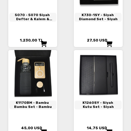
5070
- 5070 Siyah
K730-1SY
- Siyah
Defter & Kalem &
Diamond Set - Siyah
Powerbank Set
1.230,00
TL
27,50
USD
K1170BM
- Bambu
K1260SY
- Siyah
Bambu Set - Bambu
Kutu Set - Siyah
45,00
USD
14,75
USD