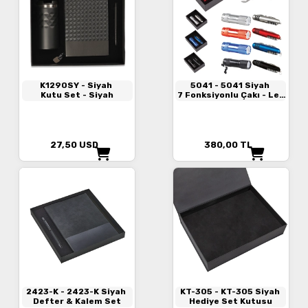
K1290SY
- Siyah
5041
- 5041 Siyah
Kutu Set - Siyah
7 Fonksiyonlu Çakı - Led
Elfenerli Set
27,50
USD
380,00
TL
2423-K
- 2423-K Siyah
KT-305
- KT-305 Siyah
Defter & Kalem Set
Hediye Set Kutusu