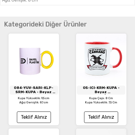
Ağız Genişlik
:
8 cm
Kategorideki Diğer Ürünler
084-YUV-SARI-KLP-
05-ICI-KRM-KUPA
-
SRM-KUPA
- Beyaz
Beyaz
Yuvarlak Sarı Kulplu
Süblimasyon İçi Kırmızı
Kupa Yükseklik: 9,5 cm
Kupa Çapı: 8 Cm
Seramik Kupa
Kupa Bardak
Ağız Genişlik: 8,1 cm
Kupa Yükseklik: 7,5 Cm
Teklif Alınız
Teklif Alınız