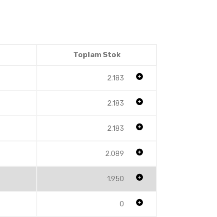
Toplam Stok
2.183
2.183
2.183
2.089
1.950
0