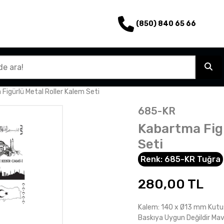
(850) 840 65 66
Figürlü Metal Roller Kalem Seti
685-KR
Kabartma Figü
Seti
Renk:
685-KR Tuğra
280,00
TL
Kalem: 140 x Ø13 mm Kutu:
Baskıya Uygun Değildir Mavi