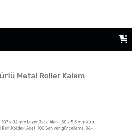
0
rlü Metal Roller Kalem
 187 x 82 mm Lazer Baskı Alanı : 50 x 5,5 mm Kutu
 Refil Kolideki Adet: 100 Son veri güncelleme: 06-