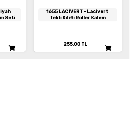
Siyah
1655 LACİVERT
- Lacivert
m Seti
Tekli Kılıfli Roller Kalem
255,00
TL