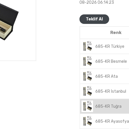
08-2026 06:14:23
Teklif Al
Renk
685-KR Türkiye
685-KR Besmele
685-KR Ata
685-KR İstanbul
685-KR Tuğra
685-KR Ayasofya