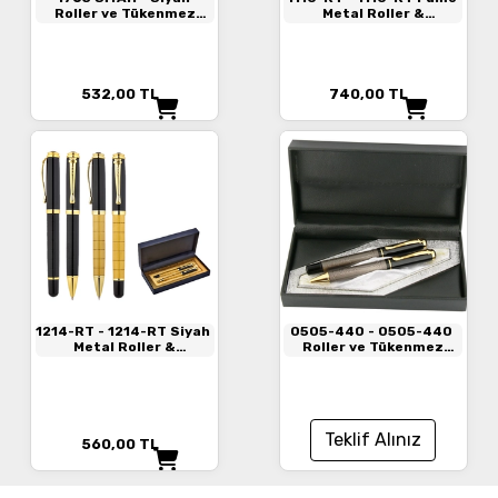
Roller ve Tükenmez
Metal Roller &
Kalem Seti
Tükenmez Kalem Seti
532,00
TL
740,00
TL
1214-RT
- 1214-RT Siyah
0505-440
- 0505-440
Metal Roller &
Roller ve Tükenmez
Tükenmez Kalem Seti
Kalem
Teklif Alınız
560,00
TL