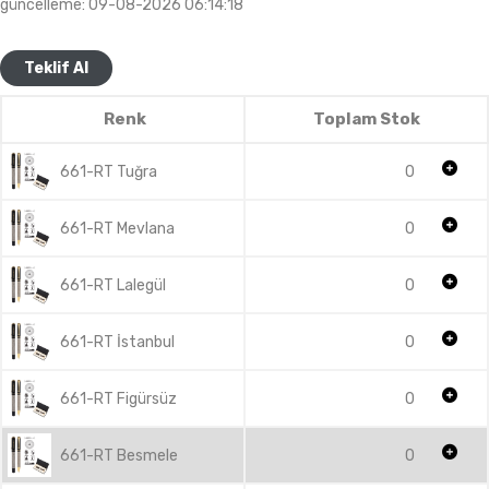
güncelleme: 09-08-2026 06:14:18
Teklif Al
Renk
Toplam Stok
661-RT Tuğra
0
661-RT Mevlana
0
661-RT Lalegül
0
661-RT İstanbul
0
661-RT Figürsüz
0
661-RT Besmele
0