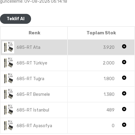
güncelleme: 09-08-2026 06:14:18
Teklif Al
Renk
Toplam Stok
685-RT Ata
3.920
685-RT Türkiye
2.000
685-RT Tuğra
1.800
685-RT Besmele
1.380
685-RT İstanbul
489
685-RT Ayasofya
0