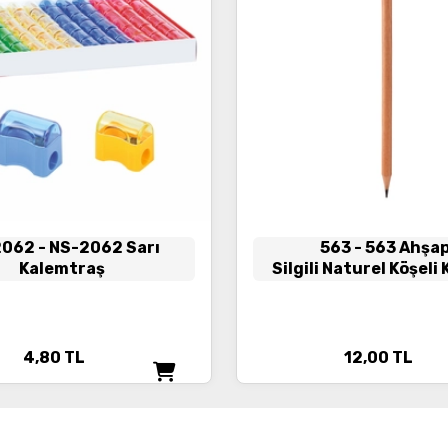
2062
- NS-2062 Sarı
563
- 563 Ahşa
Kalemtraş
Silgili Naturel Köşeli
Kalem (Ahşap Göv
4,80
TL
12,00
TL