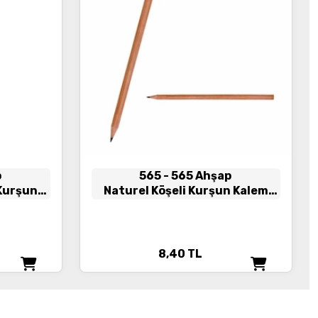
p
565
- 565 Ahşap
 Kurşun
Naturel Köşeli Kurşun Kalem
de)
(Ahşap Gövde)
8,40
TL