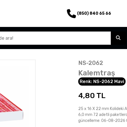
(850) 840 65 66
NS-2062
Kalemtraş
Renk:
NS-2062 Mavi
4,80
TL
25 x 16 X 22 mm Kolideki Ad
6,0 mm 72 adetli paketlerd
güncelleme: 06-08-2026 