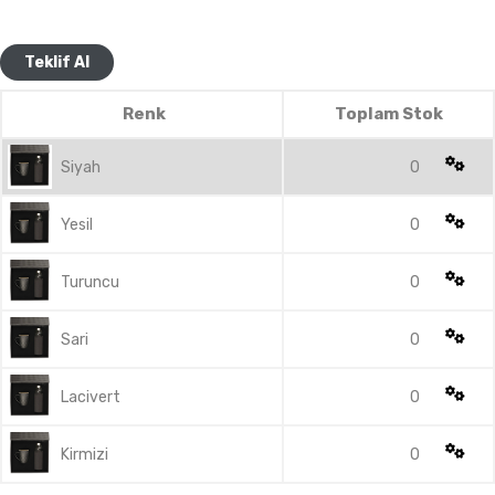
Teklif Al
Renk
Toplam Stok
Siyah
0
Yesil
0
Turuncu
0
Sari
0
Lacivert
0
Kirmizi
0