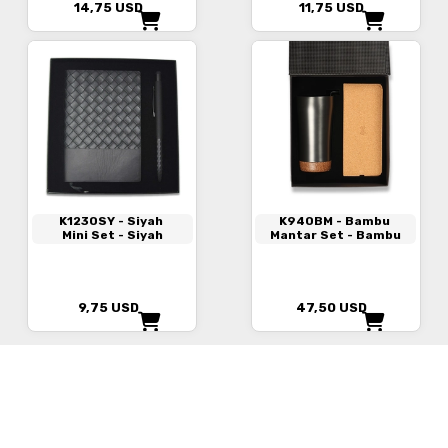
14,75
USD
11,75
USD
K1230SY
- Siyah
K940BM
- Bambu
Mini Set - Siyah
Mantar Set - Bambu
9,75
USD
47,50
USD