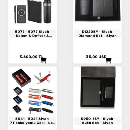
5077
- 5077 Siyah
K1220SY
- Siyah
Kalem & Defter &
Diamond Set - Siyah
Powerbank & Termos
Set
3.600,00
TL
35,00
USD
5041
- 5041 Siyah
K950-1SY
- Siyah
7 Fonksiyonlu Çakı - Led
Kutu Set - Siyah
Elfenerli Set