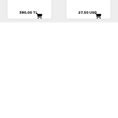
380,00
TL
27,50
USD