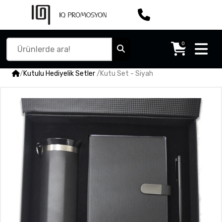
0
/
Kutulu Hediyelik Setler
/
Kutu Set - Siyah