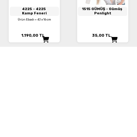
4225
- 4225
1515 GÜMÜŞ
- Gümüş
Kamp Feneri
Penlight
Ürün Ebadı = 4,1 x 16 cm
1.190,00
TL
35,00
TL