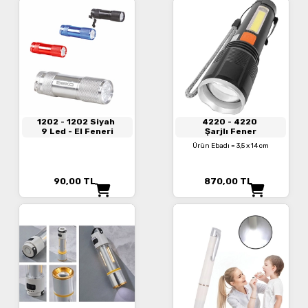
1202
- 1202 Siyah
4220
- 4220
9 Led - El Feneri
Şarjlı Fener
Ürün Ebadı = 3,5 x 14 cm
90,00
TL
870,00
TL