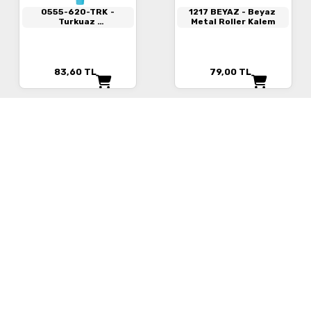
0555-620-TRK
-
1217 BEYAZ
- Beyaz
Turkuaz
Metal Roller Kalem
Roller Kalem
83,60
TL
79,00
TL