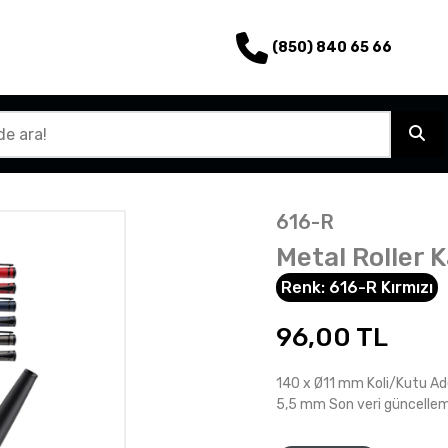
(850) 840 65 66
616-R
Metal Roller 
Renk:
616-R Kırmızı
96,00
TL
140 x Ø11 mm Koli/Kutu Ade
5,5 mm Son veri güncelle