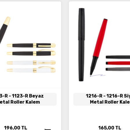
3-R
- 1123-R Beyaz
1216-R
- 1216-R S
etal Roller Kalem
Metal Roller Kal
196,00
TL
165,00
TL