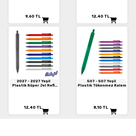
9,60
TL
12,40
TL
2027
- 2027 Yeşil
507
- 507 Yeşil
Plastik Süper Jel Refil
Plastik Tükenmez Kalem
Kalem
12,40
TL
8,10
TL