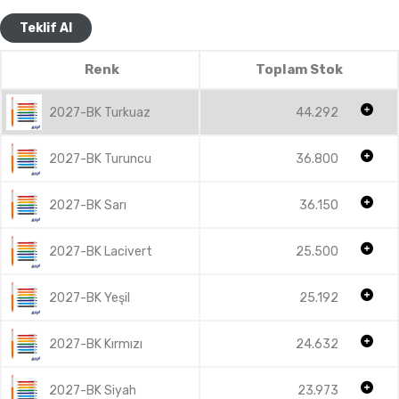
Teklif Al
Renk
Toplam Stok
2027-BK Turkuaz
44.292
2027-BK Turuncu
36.800
2027-BK Sarı
36.150
2027-BK Lacivert
25.500
2027-BK Yeşil
25.192
2027-BK Kırmızı
24.632
2027-BK Siyah
23.973