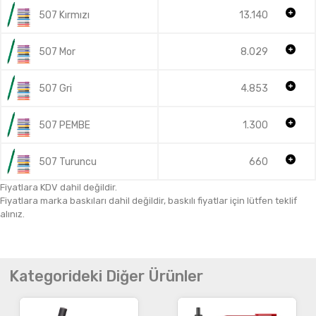
507 Kırmızı
13.140
507 Mor
8.029
507 Gri
4.853
507 PEMBE
1.300
507 Turuncu
660
Fiyatlara KDV dahil değildir.
Fiyatlara marka baskıları dahil değildir, baskılı fiyatlar için lütfen teklif
alınız.
Kategorideki Diğer Ürünler