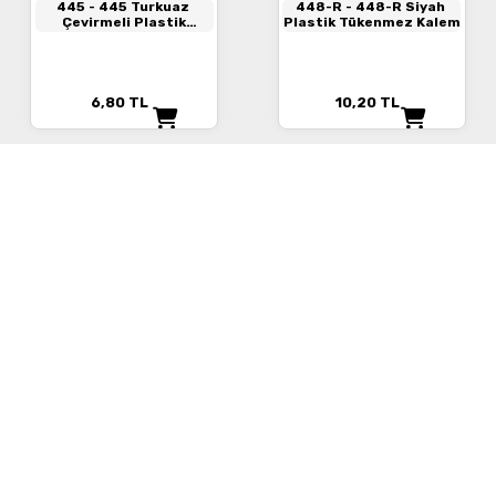
445
- 445 Turkuaz
448-R
- 448-R Siyah
Çevirmeli Plastik
Plastik Tükenmez Kalem
Tükenmez Kalem
6,80
TL
10,20
TL