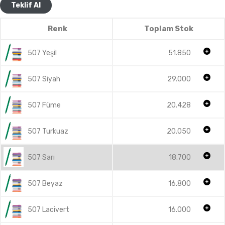
Teklif Al
Renk
Toplam Stok
507 Yeşil
51.850
507 Siyah
29.000
507 Füme
20.428
507 Turkuaz
20.050
507 Sarı
18.700
507 Beyaz
16.800
507 Lacivert
16.000