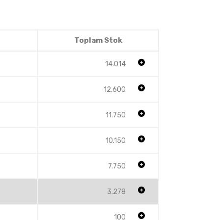
Toplam Stok
14.014
12.600
11.750
10.150
7.750
3.278
100