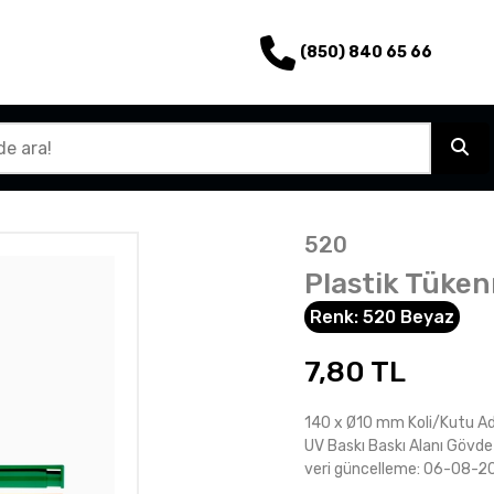
(850) 840 65 66
520
Plastik Tüke
Renk:
520 Beyaz
7,80
TL
140 x Ø10 mm Koli/Kutu Ad
UV Baskı Baskı Alanı Gövde 
veri güncelleme: 06-08-2