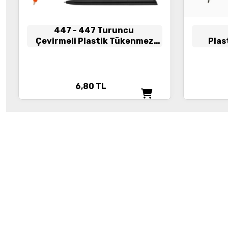
447
- 447 Turuncu
Çevirmeli Plastik Tükenmez
Plas
Kalem
6,80
TL