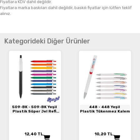
Fiyatlara KDV dahil değildir.
Fiyatlara marka baskıları dahil değildir, baskılı fiyatlar için lütfen teklif
alınız.
Kategorideki Diğer Ürünler
509-BK
- 509-BK Yeşil
448
- 448 Yeşil
Plastik Süper Jel Refil
Plastik Tükenmez Kalem
Kalem
12,40
TL
10,20
TL