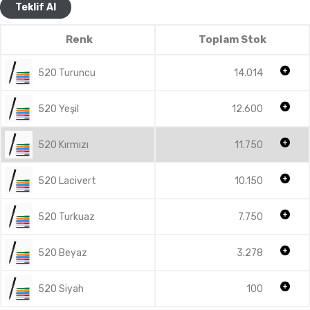
Teklif Al
Renk
Toplam Stok
520 Turuncu
14.014
520 Yeşil
12.600
520 Kırmızı
11.750
520 Lacivert
10.150
520 Turkuaz
7.750
520 Beyaz
3.278
520 Siyah
100